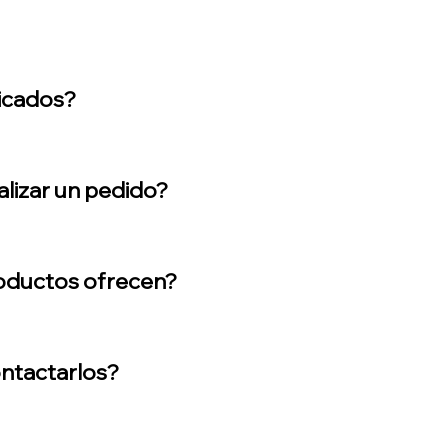
icados?
lizar un pedido?
roductos ofrecen?
ntactarlos?