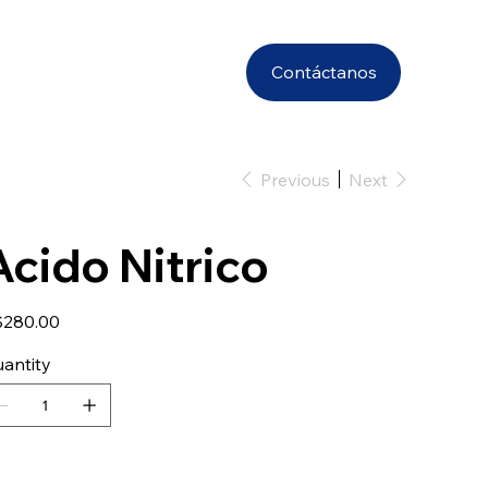
Contáctanos
Previous
Next
Acido Nitrico
e
280.00
antity